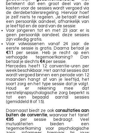
betekent dat een groot deel van de
kosten voor de sessies wordt vergoed via
de derdebetalersregeling. Hiervoor hoef
je zelf niets te regelen. Je betaalt enkel
een persoonlijk aandeel, afhankelijk van
je leeftijd en de aard van de sessie:
Voor jongeren tot en met 23 jaar: er is
geen persoonlijk aandeel; deze sessies
zijn volledig gratis.
Voor volwassenen vanaf 24 jaar: de
eerste sessie is gratis. Daarna betaal je
€11
per sessie. Heb je recht op een
verhoogde tegemoetkoming? Dan
betaal je slechts
€4
per sessie.​
Mercedes heeft 12 conventie-uren per
week beschikbaar. Het aantal sessies dat
wordt vergoed binnen een periode van 12
maanden hangt af van je leeftijd, het
soort zorg en het type sessie dat je volgt.
Houd er rekening mee dat
eerstelijnspsychologische zorg beperkt is
tot een bepaald aantal sessies
(gemiddeld 8 of 15).
Daarnaast biedt ze ook
consultaties aan
buiten de conventie
, waarvoor het tarief
€95
per sessie bedraagt. Veel
mutualiteiten bieden een
tegemoetkoming voor psychologische
zorg; informeer hiernaar bij jouw