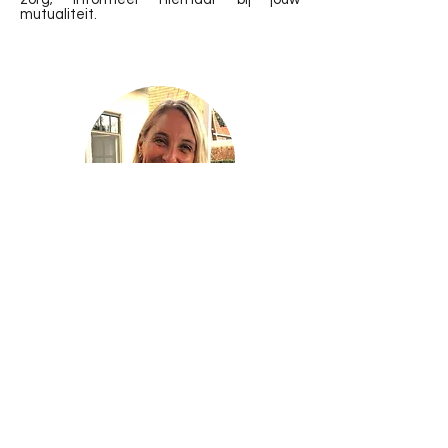
mutualiteit.
Contacteer ons
info@therapiehuisdenotelaar.be
Avennesdreef 25 | 9031 Drongen