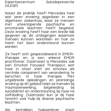
Expertisecentrum Suïcidepreventie
(VLESP).
Naast de praktijk heeft Mercedes heel
wat jaren ervaring opgedaan in een
algemeen ziekenhuis, waar ze mensen
met uiteenlopende psychische en
emotionele klachten heeft begeleid.
Deze ervaring heeft haar een brede kijk
gegeven op de uitdagingen waarmee
mensen kunnen worstelen en hoe ze
hierin het best ondersteund kunnen
worden.
Ze heeft zich gespecialiseerd in EMDR-
therapie en is een erkend EMDR
practitioner. Daarnaast is Mercedes ook
een Emotion Focused Therapeut, wat
haar in staat stelt om emoties als
centrale component van verandering te
benutten in haar therapie. Met
uitgebreide opleidingen en jarenlange
ervaring op dit gebied helpt ze mensen bij
traumaverwerking, begeleiding bij
suicidaliteit en ondersteuning bij rouw na
zelfdoding. Daarnaast kun je bij haar
terecht voor hulp bij diverse psychische
klachten.
Als betrokken hulpverlener staat